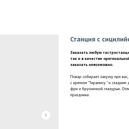
Станция с сицилий
Заказать любую гастростанци
так и в качестве оригинальн
заказать невозможно.
Повар собирает закуску при вас
с кремом "Тирамису " и сладким 
фри и брусничной глазурью. От
праздника.